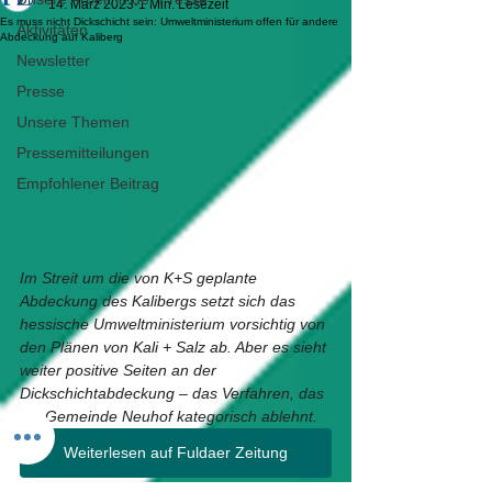
14. März 2023
1 Min. Lesezeit
Es muss nicht Dickschicht sein: Umweltministerium offen für andere
Aktivitäten
Abdeckung auf Kaliberg
Newsletter
Presse
Unsere Themen
Pressemitteilungen
Empfohlener Beitrag
Im Streit um die von K+S geplante 
Abdeckung des Kalibergs setzt sich das 
hessische Umweltministerium vorsichtig von 
den Plänen von Kali + Salz ab. Aber es sieht 
weiter positive Seiten an der 
Dickschichtabdeckung – das Verfahren, das 
die Gemeinde Neuhof kategorisch ablehnt.
Weiterlesen auf Fuldaer Zeitung