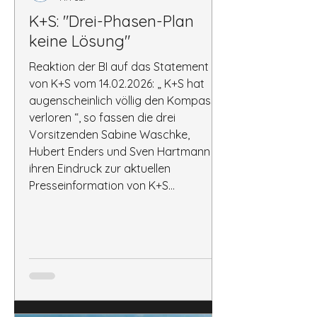
K+S: "Drei-Phasen-Plan
keine Lösung"
Reaktion der BI auf das Statement
von K+S vom 14.02.2026: „ K+S hat
augenscheinlich völlig den Kompass
verloren “, so fassen die drei
Vorsitzenden Sabine Waschke,
Hubert Enders und Sven Hartmann
ihren Eindruck zur aktuellen
Presseinformation von K+S
zusammen. „ Dass K+S die Prioritäten
in der sehr schwierigen Lage, in der
sich das Unternehmen am Standort
Neuhof selbst gebracht hat, nicht
anerkennt, macht uns fassungslos.
Jedermann ist sich inzwischen
bewusst, dass die Halde N