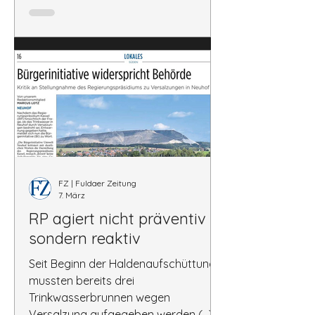
Entwicklung der sich stark
ausbreitenden Versalzung im Umfeld
der Kalihalde Neuhof, die sich mit
Beginn des erweiterten Monitorings
seit 2010 aufzeigen, sowie di
FZ | Fuldaer Zeitung
7. März
RP agiert nicht präventiv
sondern reaktiv
Seit Beginn der Haldenaufschüttung
mussten bereits drei
Trinkwasserbrunnen wegen
Versalzung aufgegeben werden (...)