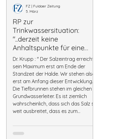
FZ | Fuldaer Zeitung
5. März
RP zur
Trinkwassersituation:
"...derzeit keine
Anhaltspunkte für eine
Gefährdung" des
Dr. Krupp : " Der Salzeintrag erreicht
Trinkwassers
sein Maximum erst am Ende der
Standzeit der Halde. Wir stehen also
erst am Anfang dieser Entwicklung. ...
Die Tiefbrunnen stehen im gleichen
Grundwasserleiter. Es ist ziemlich
wahrscheinlich, dass sich das Salz so
weit ausbreitet, dass es zum
Durchbruch in die Brunnen kommt."
Zu dieser PM des RP hat die BI am
6.3.26 eine Stellungnahme