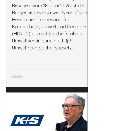
Bescheid vom 18. Juni 2026 ist die
Bürgerinitiative Umwelt Neuhof vom
Hessischen Landesamt für
Naturschutz, Umwelt und Geologie
(HLNUG) als rechtsbehelfsfähige
Umweltvereinigung nach § 3
Umweltrechtsbehelfsgesetz
anerkannt worden. Mit der
Anerkennung erhält die BI Umwelt
Neuhof neue rechtliche Möglichkeiten,
um die Interessen der Bürger, der
Natur und des Lebensraums rund um
die Rückstandshalde Neuhof wirksam
zu vertreten. Sie kann nun als Pa