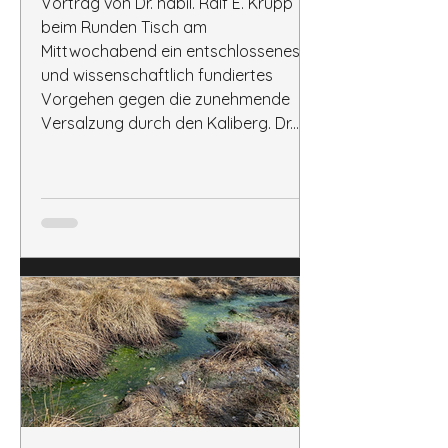
Vortrag von Dr. habil. Ralf E. Krupp
beim Runden Tisch am
Mittwochabend ein entschlossenes
und wissenschaftlich fundiertes
Vorgehen gegen die zunehmende
Versalzung durch den Kaliberg. Dr.
Krupp erläuterte, dass sich im Inneren
der Halde ein Haldenwasserkörper
bildet, der in direkter Verbindung zum
Grundwasser steht. Der Austausch
mit den salzhaltigen Haldenwässern
beeinträchtige bereits Quellen und
Böden in der