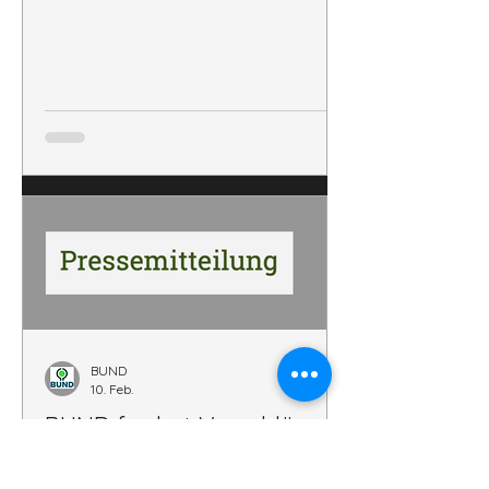
BUND
10. Feb.
BUND fordert Vorschläge
von K+S zur Verringerung
der Umweltbelastungen