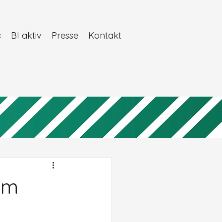
s
BI aktiv
Presse
Kontakt
um