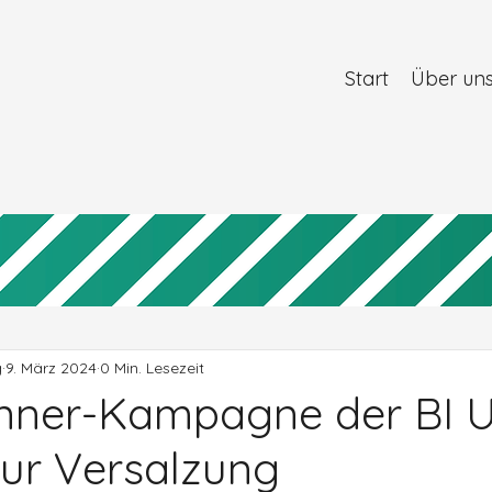
Start
Über un
g
9. März 2024
0 Min. Lesezeit
nner-Kampagne der BI 
ur Versalzung