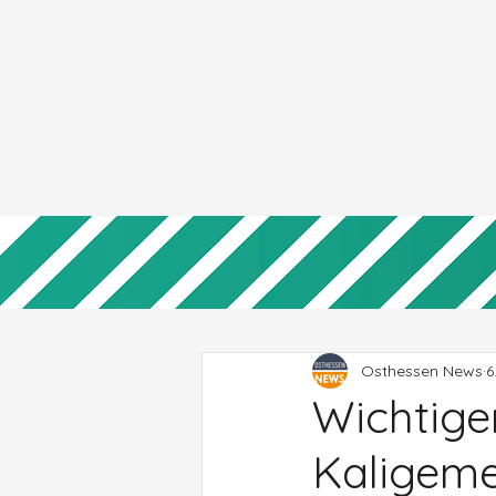
Osthessen News
6
Wichtiger
Kaligemei