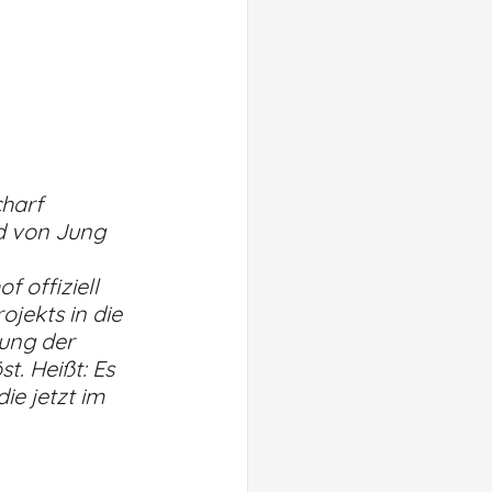
harf 
nd von Jung 
f offiziell 
jekts in die 
ung der 
t. Heißt: Es 
e jetzt im 