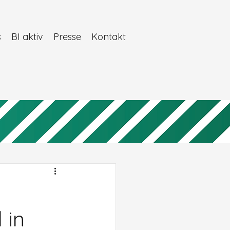
s
BI aktiv
Presse
Kontakt
 in